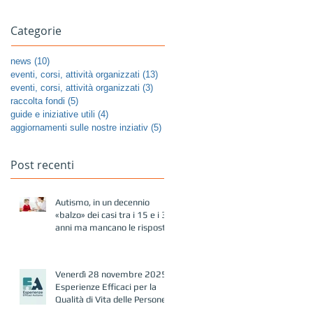
Categorie
news
(10)
10 post
eventi, corsi, attività organizzati
(13)
13 post
eventi, corsi, attività organizzati
(3)
3 post
raccolta fondi
(5)
5 post
guide e iniziative utili
(4)
4 post
aggiornamenti sulle nostre inziativ
(5)
5 post
Post recenti
Autismo, in un decennio
«balzo» dei casi tra i 15 e i 39
anni ma mancano le risposte
Venerdì 28 novembre 2025-
Esperienze Efficaci per la
Qualità di Vita delle Persone
Autistiche