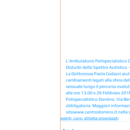
L'Ambulatorio Polispecialistico D
Disturbi dello Spettro Autistico -
La Dottoressa Paola Codazzi aiute
cambiamenti legati alla sfera dell
sessuale lungo il percorso evoluti
alle ore 13,00 e 26 Febbraio 2016
Polispecialistico Domino, Via Ber
obbligatoria. Maggiori informazio
sitowww.centrodomino.it nella 
eventi, corsi, attività organizzati