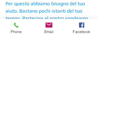
Per questo abbiamo bisogno del tuo 
aiuto. Bastano pochi istanti del tuo 
tempo. 
Partecipa al nostro sondaggio
Phone
Email
Facebook
eventi, corsi, attività organizzati
guide e iniziative utili