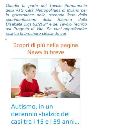
Gaudio fa parte del Tavolo Permanente
della ATS Città Metropolitana di Milano per
la governance della seconda fase della
sperimentazione della Riforma della
Disabilità Dlgs 62/2024 e del Tavolo Tecnico
sul Progetto di Vita. Se vuoi approfondire
scarica la brochure cliccando qui
.
Scopri di più nella pagina
News in breve
Autismo, in un
Venerdì 28 nove
decennio «balzo» dei
2025-Esperienze
casi tra i 15 e i 39 anni
Efficaci per la Qua
ma mancano le risposte
Vita delle Person