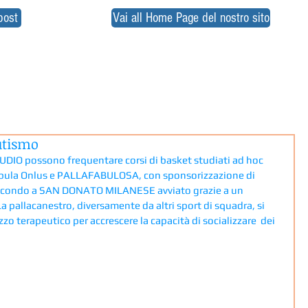
post
Vai all Home Page del nostro sito
autismo
UDIO possono frequentare corsi di basket studiati ad hoc 
 Fabula Onlus e PALLAFABULOSA, con sponsorizzazione di 
econdo a SAN DONATO MILANESE avviato grazie a un 
pallacanestro, diversamente da altri sport di squadra, si 
 terapeutico per accrescere la capacità di socializzare  dei 