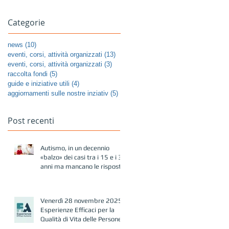
Categorie
news
(10)
10 post
eventi, corsi, attività organizzati
(13)
13 post
eventi, corsi, attività organizzati
(3)
3 post
raccolta fondi
(5)
5 post
guide e iniziative utili
(4)
4 post
aggiornamenti sulle nostre inziativ
(5)
5 post
Post recenti
Autismo, in un decennio
«balzo» dei casi tra i 15 e i 39
anni ma mancano le risposte
Venerdì 28 novembre 2025-
Esperienze Efficaci per la
Qualità di Vita delle Persone
Autistiche