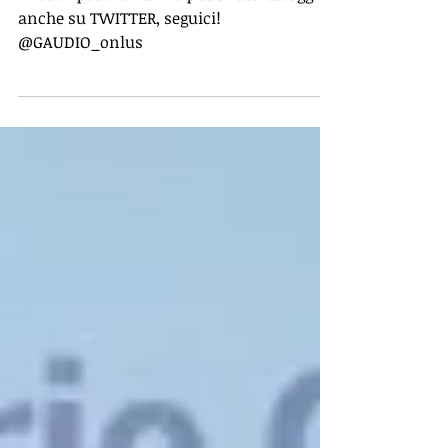
Da oggi puoi seguirci anche su
twitter!
I nostri post verranno pubblicati da oggi
anche su TWITTER, seguici!
@GAUDIO_onlus