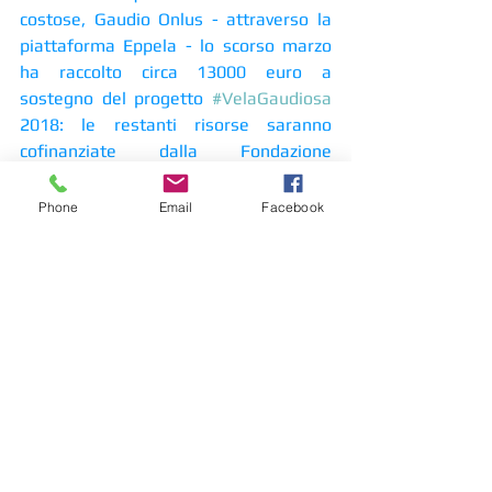
costose, Gaudio Onlus - attraverso la 
piattaforma Eppela - lo scorso marzo 
ha raccolto circa 13000 euro a 
sostegno del progetto 
#VelaGaudiosa
2018: le restanti risorse saranno 
cofinanziate dalla Fondazione 
Vodafone e da Gaudio Onlus. 
Phone
Email
Facebook
L’associazione Gaudio Onlus ringrazia 
sentitamente tutti gli amici elbani che 
rendono possibile la realizzazione di 
questo meraviglioso connubio tra 
autismo, mare e splendore del 
paesaggio elbano: in particolare il 
Comando dei Carabinieri di 
Portoferraio e il Maresciallo Colavecchi 
per il supporto logistico e la Compagnia 
di Navigazione Moby per la generosità 