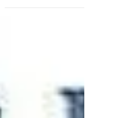
Il filmato descrive l'esperienza
dell'associazione Gaudio onlus nel
progetto "I pattinauti-amici sul ghiaccio"
che vede un gruppo di...